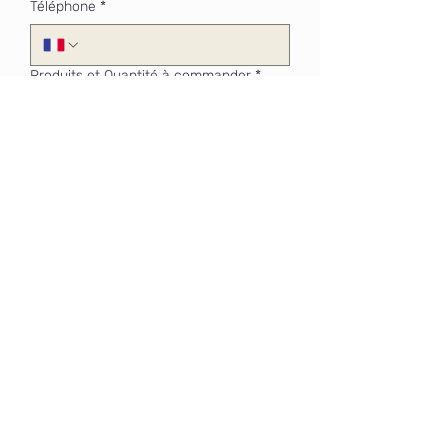
Téléphone
*
Produits et Quantité à commander
*
Date de livraison souhaitée
*
Envoyer